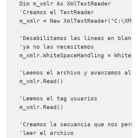
   Dim m_xmlr As XmlTextReader

   'Creamos el TextReader

   m_xmlr = New XmlTextReader("C:\XMLP
   'Desabilitamos las lineas en blanco
   'ya no las necesitamos

   m_xmlr.WhiteSpaceHandling = WhiteSp
   'Leemos el archivo y avanzamos al t
   m_xmlr.Read()

   'Leemos el tag usuarios

   m_xmlr.Read()

   'Creamos la secuancia que nos permi
   'leer el archivo
