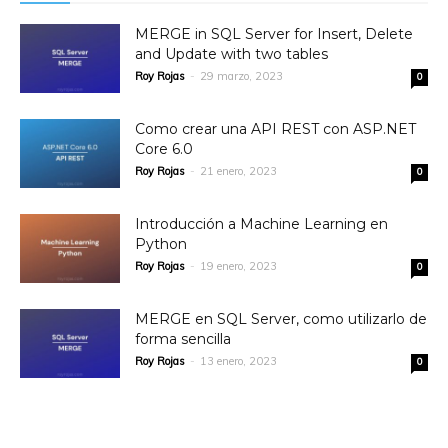
MERGE in SQL Server for Insert, Delete
and Update with two tables
Roy Rojas
-
29 marzo, 2023
0
Como crear una API REST con ASP.NET
Core 6.0
Roy Rojas
-
21 enero, 2023
0
Introducción a Machine Learning en
Python
Roy Rojas
-
19 enero, 2023
0
MERGE en SQL Server, como utilizarlo de
forma sencilla
Roy Rojas
-
13 enero, 2023
0