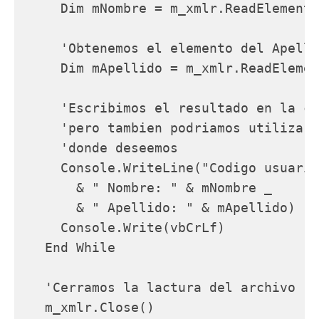
     Dim mNombre = m_xmlr.ReadElementS
     'Obtenemos el elemento del Apelli
     Dim mApellido = m_xmlr.ReadElemen
     'Escribimos el resultado en la co
     'pero tambien podriamos utilizarl
     'donde deseemos    

     Console.WriteLine("Codigo usuario
       & " Nombre: " & mNombre _

       & " Apellido: " & mApellido)

     Console.Write(vbCrLf)

   End While

   'Cerramos la lactura del archivo

   m_xmlr.Close()
