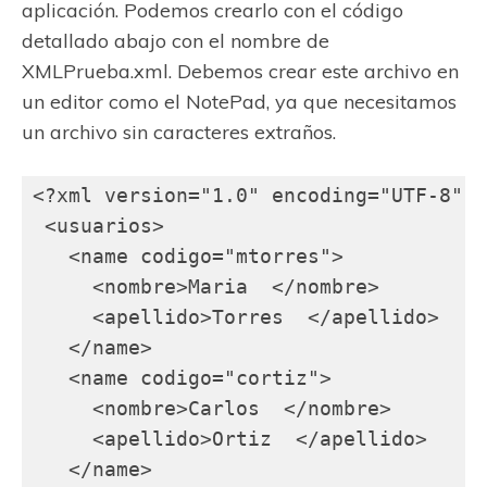
aplicación. Podemos crearlo con el código
detallado abajo con el nombre de
XMLPrueba.xml. Debemos crear este archivo en
un editor como el NotePad, ya que necesitamos
un archivo sin caracteres extraños.
<?xml version="1.0" encoding="UTF-8"?>

 <usuarios>

   <name codigo="mtorres">

     <nombre>Maria  </nombre>

     <apellido>Torres  </apellido>

   </name>

   <name codigo="cortiz">

     <nombre>Carlos  </nombre>

     <apellido>Ortiz  </apellido>

   </name>
