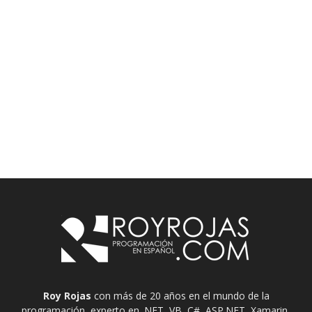
Roy Rojas
con más de 20 años en el mundo de la
programación, experto en .NET, VB, C#, ASP.NET, Xamarin,