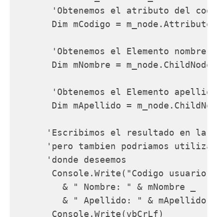
       'Obtenemos el atributo del codi
       Dim mCodigo = m_node.Attributes
       'Obtenemos el Elemento nombre

       Dim mNombre = m_node.ChildNodes
       'Obtenemos el Elemento apellido

       Dim mApellido = m_node.ChildNod
      'Escribimos el resultado en la c
      'pero tambien podriamos utilizar
      'donde deseemos

       Console.Write("Codigo usuario: 
         & " Nombre: " & mNombre _

         & " Apellido: " & mApellido)

       Console.Write(vbCrLf)
