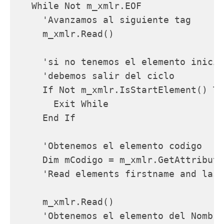
   While Not m_xmlr.EOF

     'Avanzamos al siguiente tag

     m_xmlr.Read()

     'si no tenemos el elemento inicia
     'debemos salir del ciclo

     If Not m_xmlr.IsStartElement() Th
       Exit While

     End If

     'Obtenemos el elemento codigo

     Dim mCodigo = m_xmlr.GetAttribute
     'Read elements firstname and last
     m_xmlr.Read()

     'Obtenemos el elemento del Nombre