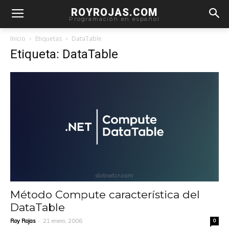
ROYROJAS.COM
Programación en español
Inicio
Etiquetas
DataTable
Etiqueta: DataTable
Método Compute característica del
DataTable
-
Roy Rojas
21 enero, 2006
0