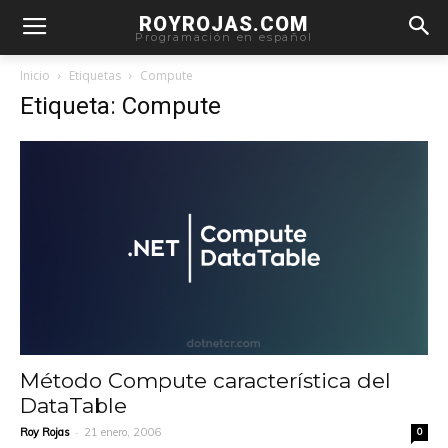
ROYROJAS.COM
Programación en español
Inicio
Etiquetas
Compute
Etiqueta: Compute
Método Compute característica del
DataTable
-
Roy Rojas
21 enero, 2006
0