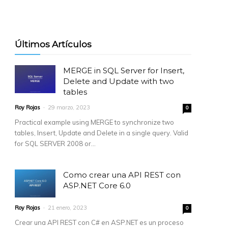
Últimos Artículos
MERGE in SQL Server for Insert,
Delete and Update with two
tables
Roy Rojas
-
29 marzo, 2023
0
Practical example using MERGE to synchronize two
tables, Insert, Update and Delete in a single query. Valid
for SQL SERVER 2008 or...
Como crear una API REST con
ASP.NET Core 6.0
Roy Rojas
-
21 enero, 2023
0
Crear una API REST con C# en ASP.NET es un proceso