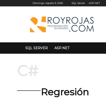
SQL Server
ASP.NET
Domingo, Agosto 9, 2026
SQL SERVER
ASP.NET
C#
Regresión