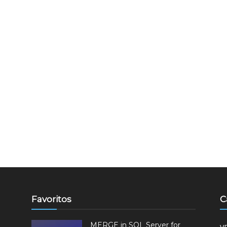
Favoritos
C
MERGE in SQL Server for