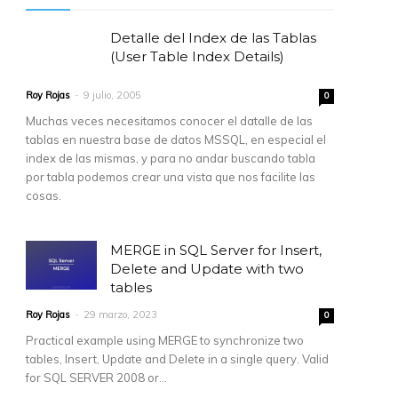
Detalle del Index de las Tablas
(User Table Index Details)
Roy Rojas
-
9 julio, 2005
0
Muchas veces necesitamos conocer el datalle de las
tablas en nuestra base de datos MSSQL, en especial el
index de las mismas, y para no andar buscando tabla
por tabla podemos crear una vista que nos facilite las
cosas.
MERGE in SQL Server for Insert,
Delete and Update with two
tables
Roy Rojas
-
29 marzo, 2023
0
Practical example using MERGE to synchronize two
tables, Insert, Update and Delete in a single query. Valid
for SQL SERVER 2008 or...