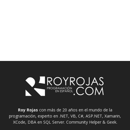
Roy Rojas
con más de 20 años en el mundo de la
programación, experto en .NET, VB, C#, ASP.NET, Xamarin,
XCode, DBA en SQL Server. Community Helper & Geek.