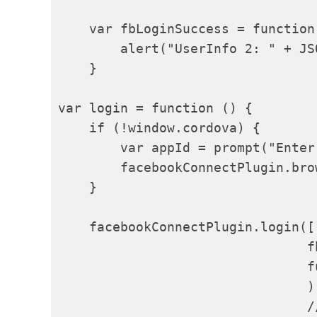
    var fbLoginSuccess = function
        alert("UserInfo 2: " + JS
    }

var login = function () {

    if (!window.cordova) {

        var appId = prompt("Enter
        facebookConnectPlugin.bro
    }

    facebookConnectPlugin.login(["
                                f
                                f
                                );
                                /