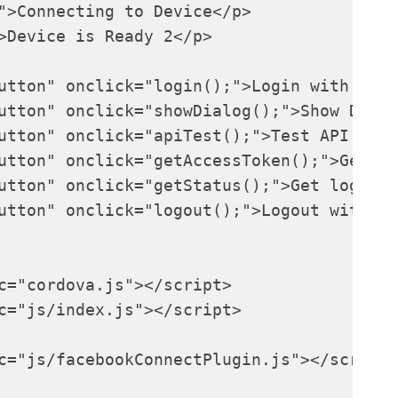
">Connecting to Device</p>

>Device is Ready 2</p>

utton" onclick="login();">Login with Face
utton" onclick="showDialog();">Show Dialo
utton" onclick="apiTest();">Test API with
utton" onclick="getAccessToken();">Get ac
utton" onclick="getStatus();">Get login s
utton" onclick="logout();">Logout with Fa
c="cordova.js"></script>

c="js/index.js"></script>

c="js/facebookConnectPlugin.js"></script>
