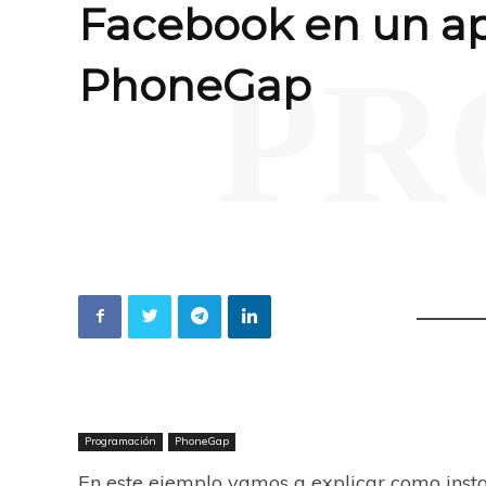
Facebook en un a
PR
PhoneGap
Programación
PhoneGap
En este ejemplo vamos a explicar como insta