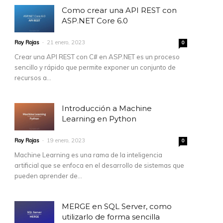
Como crear una API REST con
ASP.NET Core 6.0
Roy Rojas
-
21 enero, 2023
0
book</div>

Crear una API REST con C# en ASP.NET es un proceso
g with Facebook</div>

sencillo y rápido que permite exponer un conjunto de
 Facebook</div>

recursos a...
cess token with Facebook</div>

tatus with Facebook</div>

Introducción a Machine
cebook</div>

Learning en Python
Roy Rojas
-
19 enero, 2023
0
Machine Learning es una rama de la inteligencia
artificial que se enfoca en el desarrollo de sistemas que
pueden aprender de...
MERGE en SQL Server, como
utilizarlo de forma sencilla