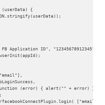
 (userData) {

ON.stringify(userData));

 FB Application ID", "12345678912345");

wserInit(appId);

email"],

bLoginSuccess,

unction (error) { alert("" + error) }



/facebookConnectPlugin.login( ["email"],
