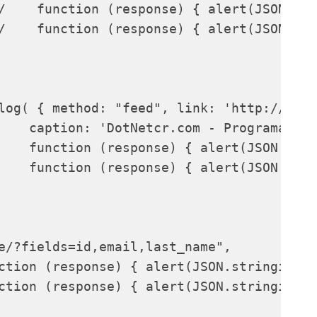
/    function (response) { alert(JSON.str
/    function (response) { alert(JSON.str
log( { method: "feed", link: 'http://www.
    caption: 'DotNetcr.com - Programación
    function (response) { alert(JSON.stri
    function (response) { alert(JSON.stri
e/?fields=id,email,last_name",

ction (response) { alert(JSON.stringify(r
ction (response) { alert(JSON.stringify(r