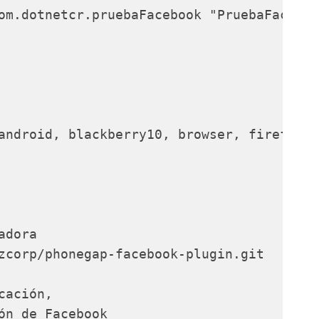
om.dotnetcr.pruebaFacebook "PruebaFaceboo
android, blackberry10, browser, firefoxos

dora

zcorp/phonegap-facebook-plugin.git

ación, 

ón de Facebook
